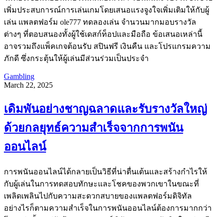
เพิ่มประสบการณ์การเล่นเกมโดยเสนอแรงจูงใจเพิ่มเติมให้กับผู้
เล่น แพลตฟอร์ม ole777 ทดลองเล่น จำนวนมากมอบรางวัล
ต่างๆ ที่ตอบสนองทั้งผู้ใช้เดสก์ท็อปและมือถือ ข้อเสนอเหล่านี้
อาจรวมถึงแพ็คเกจต้อนรับ สปินฟรี เงินคืน และโปรแกรมความ
ภักดี ซึ่งกระตุ้นให้ผู้เล่นมีส่วนร่วมเป็นประจำ
Gambling
March 22, 2025
เดิมพันอย่างชาญฉลาดและรับรางวัลใหญ่
ด้วยกลยุทธ์ความสำเร็จจากการพนัน
ออนไลน์
การพนันออนไลน์ได้กลายเป็นวิธีที่น่าตื่นเต้นและสร้างกำไรให้
กับผู้เล่นในการทดสอบทักษะและโชคของพวกเขาในขณะที่
เพลิดเพลินไปกับความสะดวกสบายของแพลตฟอร์มดิจิทัล
อย่างไรก็ตามความสำเร็จในการพนันออนไลน์ต้องการมากกว่า