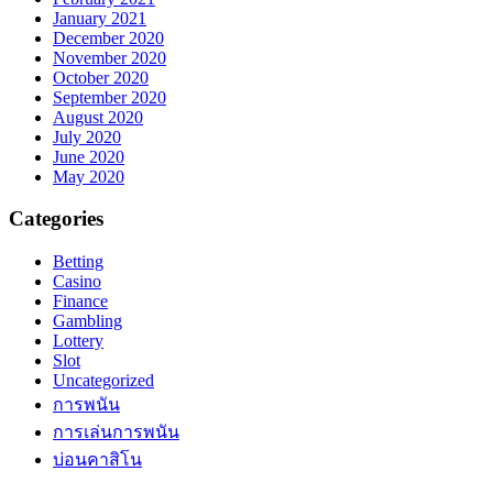
January 2021
December 2020
November 2020
October 2020
September 2020
August 2020
July 2020
June 2020
May 2020
Categories
Betting
Casino
Finance
Gambling
Lottery
Slot
Uncategorized
การพนัน
การเล่นการพนัน
บ่อนคาสิโน