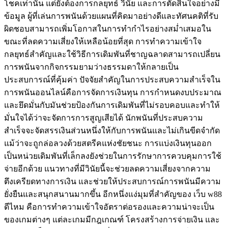
โชคเท่านั้น แต่ยังต้องการกลยุทธ์ วินัย และการตัดสินใจอย่างมี
ข้อมูล ผู้ที่เล่นการพนันด้วยแผนที่คิดมาอย่างดีและทัศนคติที่รับ
ผิดชอบสามารถเพิ่มโอกาสในการทำกำไรอย่างสม่ำเสมอใน
ขณะที่ลดความเสี่ยงให้เหลือน้อยที่สุด การทำความเข้าใจ
กลยุทธ์สำคัญและใช้วิธีการเดิมพันที่ชาญฉลาดสามารถเปลี่ยน
การพนันจากกิจกรรมยามว่างธรรมดาให้กลายเป็น
ประสบการณ์ที่คุ้มค่า ปัจจัยสำคัญในการประสบความสำเร็จใน
การพนันออนไลน์คือการจัดการเงินทุน การกำหนดงบประมาณ
และยึดมั่นกับมันช่วยป้องกันการเดิมพันที่ไม่รอบคอบและทำให้
มั่นใจได้ว่าจะจัดการการสูญเสียได้ นักพนันที่ประสบความ
สำเร็จจะจัดสรรเงินส่วนหนึ่งให้กับการพนันและไม่เกินขีดจำกัด
แม้ว่าจะถูกล่อลวงด้วยสตรีคแห่งชัยชนะ การแบ่งเงินทุนออก
เป็นหน่วยเดิมพันที่เล็กลงยังช่วยในการรักษาการควบคุมการใช้
จ่ายอีกด้วย แนวทางที่มีวินัยนี้จะช่วยลดความเสี่ยงจากความ
ตึงเครียดทางการเงิน และช่วยให้ประสบการณ์การพนันมีความ
ยั่งยืนและสนุกสนานมากขึ้น อีกหนึ่งแง่มุมที่สำคัญของ เว็บ w88
ดีไหม คือการทำความเข้าใจอัตราต่อรองและความน่าจะเป็น
ของเกมต่างๆ แต่ละเกมมีกฎเกณฑ์ โครงสร้างการจ่ายเงิน และ