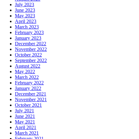
July 2023
June 2023
May 2023
April 2023
March 2023
February 2023
January 2023
December 2022
November 2022
October 2022
September 2022
August 2022
May 2022
March 2022
February 2022
January 2022
December 2021
November 2021
October 2021
July 2021
June 2021
May 2021
April 2021
March 2021
February 2021