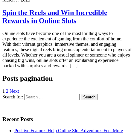
Spin the Reels and Win Incredible
Rewards in Online Slots
Online slots have become one of the most thrilling ways to
experience the excitement of gaming from the comfort of home.
With their vibrant graphics, immersive themes, and engaging
features, these digital reels bring non-stop entertainment to players of
all levels. Whether you are a casual spinner or someone who enjoys
chasing big wins, online slots offer an exhilarating experience
packed with surprises and rewards. […]
Posts pagination
1
2
Next
Search for:
Recent Posts
Positive Features Help Online Slot Adventures Feel More