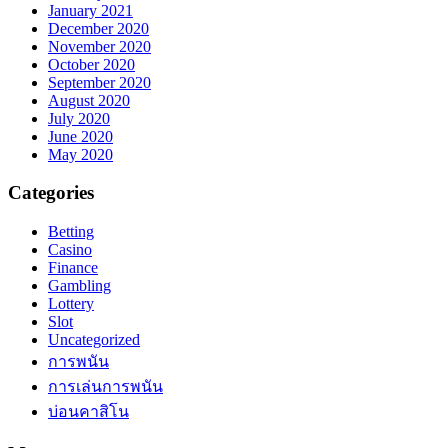
January 2021
December 2020
November 2020
October 2020
September 2020
August 2020
July 2020
June 2020
May 2020
Categories
Betting
Casino
Finance
Gambling
Lottery
Slot
Uncategorized
การพนัน
การเล่นการพนัน
บ่อนคาสิโน