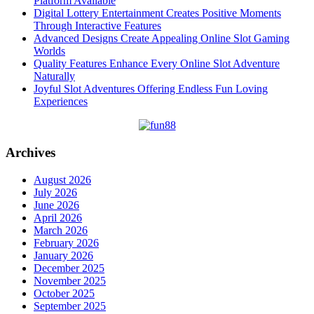
Platform Available
Digital Lottery Entertainment Creates Positive Moments
Through Interactive Features
Advanced Designs Create Appealing Online Slot Gaming
Worlds
Quality Features Enhance Every Online Slot Adventure
Naturally
Joyful Slot Adventures Offering Endless Fun Loving
Experiences
Archives
August 2026
July 2026
June 2026
April 2026
March 2026
February 2026
January 2026
December 2025
November 2025
October 2025
September 2025