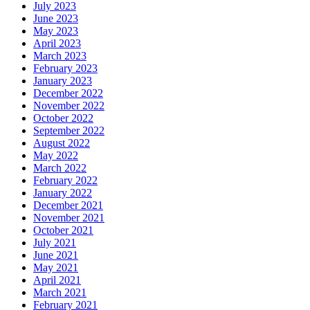
July 2023
June 2023
May 2023
April 2023
March 2023
February 2023
January 2023
December 2022
November 2022
October 2022
September 2022
August 2022
May 2022
March 2022
February 2022
January 2022
December 2021
November 2021
October 2021
July 2021
June 2021
May 2021
April 2021
March 2021
February 2021