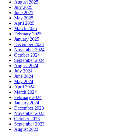
August 2025
July 2025
June 2025
May 2025
April 2025
March 2025
February 2025
January 2025
December 2024
November 2024
October 2024
September 2024
August 2024
July 2024
June 2024
May 2024
April 2024
March 2024
February 2024
January 2024
December 2023
November 2023
October 2023
September 2023
August 2023