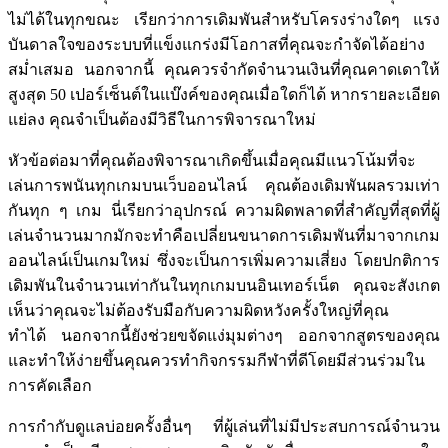
ไม่ได้ในทุกขณะ เรียกว่าการเดิมพันสำหรับโครงร่างใดๆ แรง
บันดาลใจของระบบที่แข็งแกร่งมีโอกาสที่คุณจะกำจัดได้อย่าง
สม่ำเสมอ นอกจากนี้ คุณควรจำกัดจำนวนเงินที่คุณคาดเดาให้
สูงสุด 50 เปอร์เซ็นต์ในแบ๊งค์ของคุณเมื่อใดก็ได้ หากรายละเอียด
แย่ลง คุณจำเป็นต้องมีวิธีในการพิจารณาใหม่
หัวข้อต่อมาที่คุณต้องพิจารณาเกิดขึ้นเมื่อคุณมีแนวโน้มที่จะ
เล่นการพนันทุกเกมบนเว็บออนไลน์ คุณต้องเดิมพันผลรวมเท่า
กันทุก ๆ เกม นี่เรียกว่าอุปกรณ์ ความผิดพลาดที่สำคัญที่สุดที่ผู้
เล่นจำนวนมากมักจะทำคือเปลี่ยนขนาดการเดิมพันที่มาจากเกม
ออนไลน์เป็นเกมใหม่ ซึ่งจะเป็นการเพิ่มความเสี่ยง โดยปกติการ
เดิมพันในจำนวนเท่ากันในทุกเกมบนอินเทอร์เน็ต คุณจะสังเกต
เห็นว่าคุณจะไม่ต้องรับมือกับความผิดหวังครั้งใหญ่ที่คุณ
ทำได้ นอกจากนี้ยังช่วยขจัดแง่มุมต่างๆ ออกจากสูตรของคุณ
และทำให้ง่ายขึ้นคุณควรทำกิจกรรมกีฬาที่ดีโดยมีส่วนร่วมใน
การคัดเลือก
การกำกับดูแลบ่อยครั้งอื่นๆ ที่ผู้เล่นที่ไม่มีประสบการณ์จำนวน