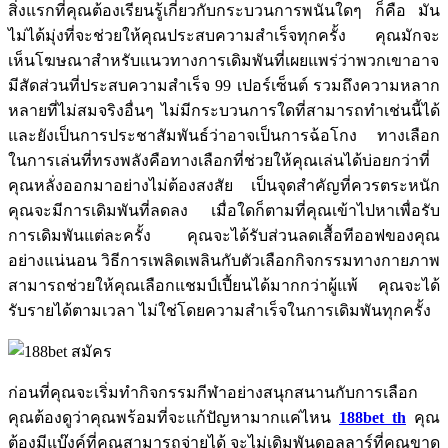
สิ่งแรกที่คุณต้องเรียนรู้เกี่ยวกับกระบวนการพนันใดๆ ก็คือ มัน
ไม่ได้มุ่งที่จะช่วยให้คุณประสบความสำเร็จทุกครั้ง คุณมักจะ
เห็นโฆษณาสำหรับแนวทางการเดิมพันที่เผยแพร่ว่าพวกเขาอาจ
มีสัดส่วนที่ประสบความสำเร็จ 99 เปอร์เซ็นต์ รวมถึงความหลาก
หลายที่ไม่สมจริงอื่นๆ ไม่มีกระบวนการใดที่สามารถทำเช่นนี้ได้
และยังเป็นการประชาสัมพันธ์ว่าอาจเป็นการฉ้อโกง ทางเลือก
ในการเล่นที่ทรงพลังคือทางเลือกที่ช่วยให้คุณเล่นได้บ่อยกว่าที่
คุณหลั่งออกมาอย่างไม่ต้องสงสัย เป็นจุดสำคัญที่ควรตระหนัก
คุณจะมีการเดิมพันที่ลดลง เมื่อใดก็ตามที่คุณเข้าไปหาเพื่อรับ
การเดิมพันแต่ละครั้ง คุณจะได้รับส่วนลดเสื้อทีออฟของคุณ
อย่างแน่นอน วิธีการเพลิดเพลินกับตัวเลือกกิจกรรมทางกายภาพ
สามารถช่วยให้คุณเลือกแชมป์เปี้ยนได้มากกว่าผู้แพ้ คุณจะได้
รับรายได้ตามเวลา ไม่ใช่โดยความสำเร็จในการเดิมพันทุกครั้ง
ก่อนที่คุณจะเริ่มทำกิจกรรมกีฬาอย่างสนุกสนานกับการเลือก
คุณต้องดูว่าคุณพร้อมที่จะแก้ปัญหามากแค่ไหน
188bet th
คุณ
ต้องมีแบ๊งค์ที่คุณสามารถจ่ายได้ จะไม่เดิมพันดอลลาร์ที่คุณขาด